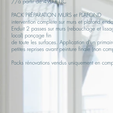
//à partir de 490 €TTC
PACK PRÉPARATION MURS et PLAFOND
intervention complète sur murs et plafond en
Enduit 2 passes sur murs (rebouchage et lissa
local) ponçage fin
de toute les surfaces. Application d'un primai
petites reprises avant peinture finale (non c
Packs rénovations vendus uniquement en comp