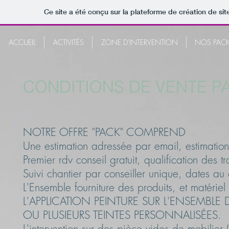
Ce site a été conçu sur la plateforme de création de sit
ACCUEIL
ACTIVITÉS
ZONE D'INTERVENTION
NOS PAC
CONDITIONS DE VENTE P
NOTRE OFFRE "PACK" COMPREND
Une estimation adressée par email, estimation/
Premier rdv conseil gratuit, qualification de
Suivi chantier par conseiller unique, dates au 
L'Ensemble fourniture des produits, et matérie
L'APPLICATION PEINTURE SUR L'ENSEMBLE
OU PLUSIEURS TEINTES PERSONNALISÉES.
L'intervention sur des pièce vides de mobilie